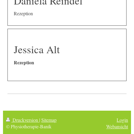
Daniela Reindel
Rezeption
Jessica Alt
Rezeption
Druckversion
|
Sitemap
Login
© Physiotherapie-Banik
Webansicht